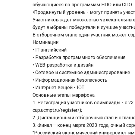
обучающиеся по программам НПО или СПО.
•Продвинутый уровень - могут принять учас
Участников ждет множество увлекательных 
будут выбраны победители и лучшие участн
В отборочном этапе один участник может со
Номинации:
• IT-английский
• Разработка программного обеспечения
• WEB-разработка и дизайн
• Сетевое и системное администрирование
• Информационная безопасность
• Интернет вещей - IOT
Основные этапы марафона:
1. Регистрация участников олимпиады - с 23 
cup.ucmpt.ru/register/);
2. Дистанционный отборочный этап и оглашен
3. Финал – конец марта 2023 года, очный с
"Российский экономический университет им. 