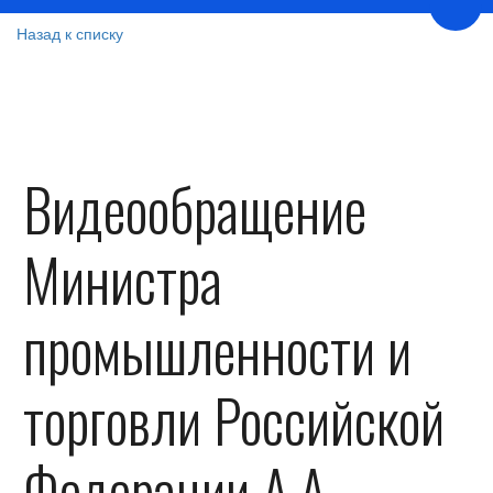
Пере
Назад к списку
Видеообращение
Министра
промышленности и
торговли Российской
Федерации А.А.